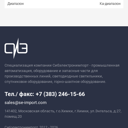
Диапазон
Ka-диапазон
Спросить
Специализация компании Сибэлектронимпорт - промышленная
автоматизация, оборудование и запасные части для
производственных линий, светодиодные светильники,
спутниковое оборудование, горно-шахтное оборудование.
Тел./ факс: +7 (383) 246-15-66
sales@se-import.com
141402, Московская область, г.о.Химки, г.Химки, ул.Энгельса, д.27,
помещ.20
Сибэлектронимпорт, 2012 - 2026