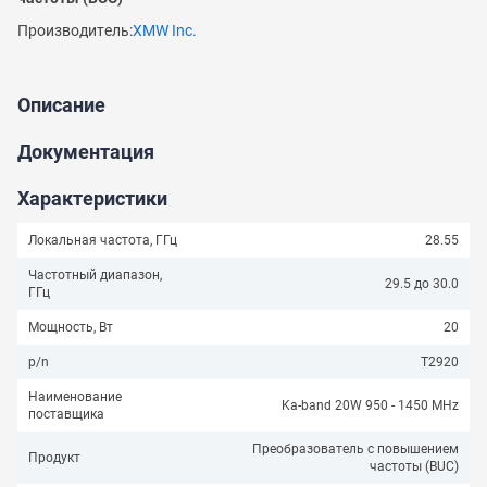
Производитель:
XMW Inc.
Описание
Задать
вопрос
Документация
В
Характеристики
ближайшее
время
Локальная частота, ГГц
28.55
мы
Частотный диапазон,
ответим
29.5 до 30.0
ГГц
на
ваш
Мощность, Вт
20
вопрос
p/n
T2920
Наименование
Ka-band 20W 950 - 1450 MHz
поставщика
Преобразователь с повышением
Продукт
частоты (BUC)