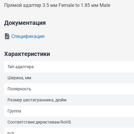
Прямой адаптер 3.5 мм Female to 1.85 мм Male
В ближайшее время мы ответим на ваш
вопрос
Документация
Спецификация
Характеристики
Тип адаптера
Ширина, мм
Полярность
Размер шестигранника, дюйм
Спросить
Группа
Соответствие директивам RoHS
p/n