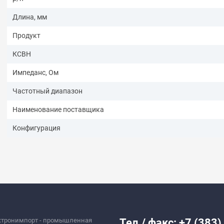
Длина, мм
Продукт
КСВН
Импеданс, Ом
Частотный диапазон
Наименование поставщика
Конфигурация
ктронимпорт - промышленная
Тел./ факс: +7 (383