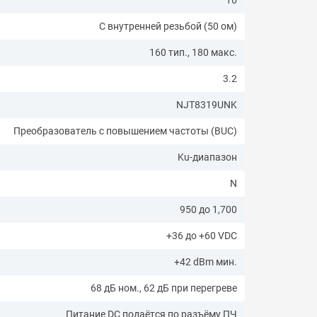
С внутренней резьбой (50 ом)
160 тип., 180 макс.
3.2
NJT8319UNK
Преобразователь с повышением частоты (BUC)
Ku-диапазон
N
950 до 1,700
+36 до +60 VDC
+42 dBm мин.
68 дБ ном., 62 дБ при перегреве
Питание DC подаётся по разъёму ПЧ