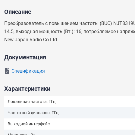
Описание
Задать вопрос
Преобразователь с повышением частоты (BUC) NJT8319UN
В ближайшее время мы ответим на ваш
14.5, выходная мощность (Вт.): 16, потребляемое напряже
вопрос
New Japan Radio Co Ltd
Документация
Спецификация
Характеристики
Локальная частота, ГГц
Частотный диапазон, ГГц
Спросить
Выходной интерфейс
Мощность, Вт