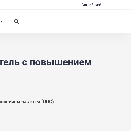
Английский
ты
тель с повышением
ышением частоты (BUC)